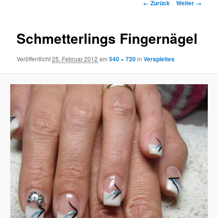
B
n
← Zurück
Weiter →
i
ü
l
d
Schmetterlings Fingernägel
e
r
Veröffentlicht
25. Februar 2012
am
540 × 720
in
Verspieltes
-
N
a
v
i
g
a
t
i
o
n