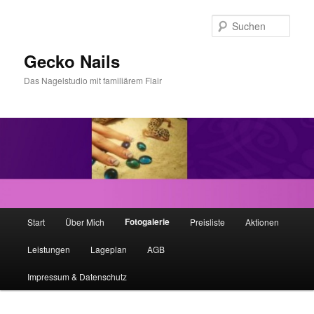
Zum
Inhalt
Such
wechseln
Gecko Nails
Das Nagelstudio mit familiärem Flair
H
Fotogalerie
Start
Über Mich
Preisliste
Aktionen
a
u
Leistungen
Lageplan
AGB
p
t
Impressum & Datenschutz
m
e