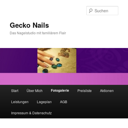
Zum
Inhalt
Such
wechseln
Gecko Nails
Das Nagelstudio mit familiärem Flair
H
Fotogalerie
Start
Über Mich
Preisliste
Aktionen
a
u
Leistungen
Lageplan
AGB
p
t
Impressum & Datenschutz
m
e