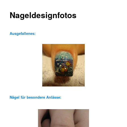
n
ü
Nageldesignfotos
Ausgefallenes:
Nägel für besondere Anlässe: