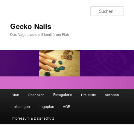
Zum
Inhalt
Such
wechseln
Gecko Nails
Das Nagelstudio mit familiärem Flair
H
Fotogalerie
Start
Über Mich
Preisliste
Aktionen
a
u
Leistungen
Lageplan
AGB
p
t
Impressum & Datenschutz
m
e