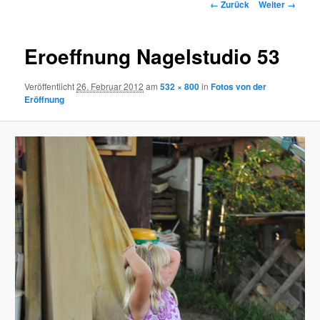
B
n
← Zurück
Weiter →
i
ü
l
d
Eroeffnung Nagelstudio 53
e
r
Veröffentlicht
26. Februar 2012
am
532 × 800
in
Fotos von der
-
Eröffnung
N
a
v
i
g
a
t
i
o
n