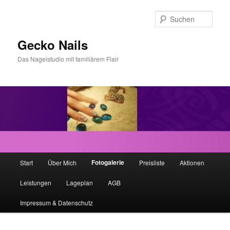
Zum
Inhalt
Such
wechseln
Gecko Nails
Das Nagelstudio mit familiärem Flair
H
Fotogalerie
Start
Über Mich
Preisliste
Aktionen
a
u
Leistungen
Lageplan
AGB
p
t
Impressum & Datenschutz
m
e